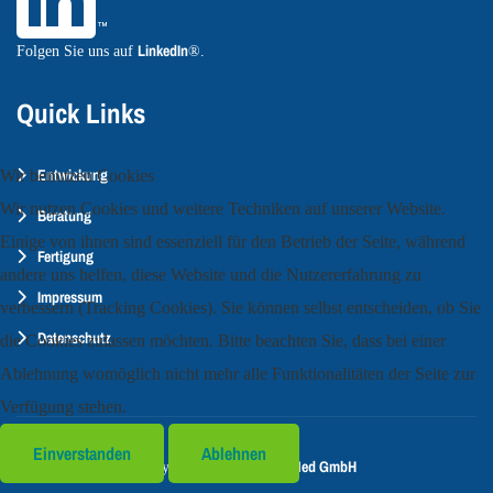
LinkedIn
Folgen Sie uns auf
®.
Quick Links
Entwickung
Wir benutzen Cookies
Wir nutzen Cookies und weitere Techniken auf unserer Website.
Beratung
Einige von ihnen sind essenziell für den Betrieb der Seite, während
Fertigung
andere uns helfen, diese Website und die Nutzererfahrung zu
Impressum
verbessern (Tracking Cookies). Sie können selbst entscheiden, ob Sie
Datenschutz
die Cookies zulassen möchten. Bitte beachten Sie, dass bei einer
Ablehnung womöglich nicht mehr alle Funktionalitäten der Seite zur
Verfügung stehen.
Einverstanden
Ablehnen
CogniMed GmbH
Copyright © 2023